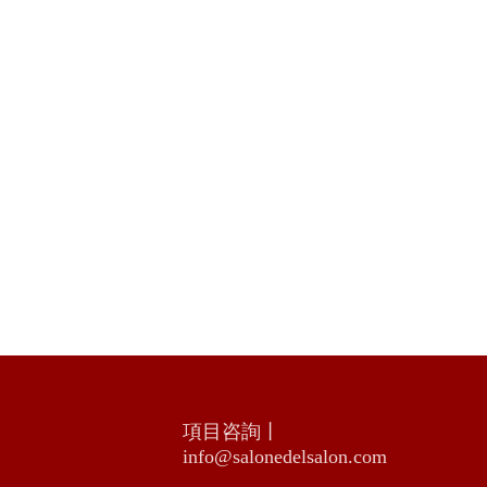
項目咨詢丨
info@salonedelsalon.com