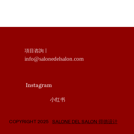
項目咨詢丨
info@salonedelsalon.com
Instagram
小红书
COPYRIGHT 2025
SALONE DEL SALON 得德设计